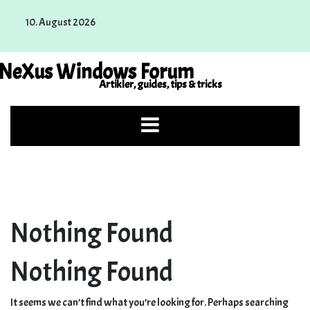
Skip
10. August 2026
to
content
NeXus Windows Forum
Artikler, guides, tips & tricks
Nothing Found
Nothing Found
It seems we can’t find what you’re looking for. Perhaps searching