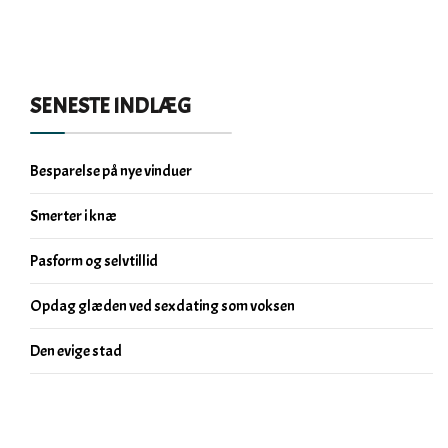
SENESTE INDLÆG
Besparelse på nye vinduer
Smerter i knæ
Pasform og selvtillid
Opdag glæden ved sexdating som voksen
Den evige stad