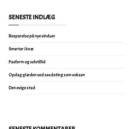
SENESTE INDLÆG
Besparelse på nye vinduer
Smerter i knæ
Pasform og selvtillid
Opdag glæden ved sexdating som voksen
Den evige stad