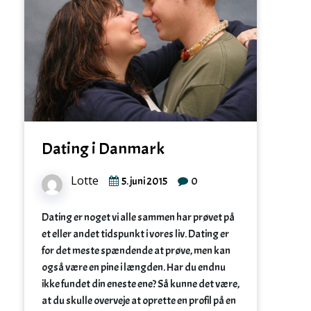
Dating i Danmark
Lotte
0
5. juni 2015
Dating er noget vi alle sammen har prøvet på
et eller andet tidspunkt i vores liv. Dating er
for det meste spændende at prøve, men kan
også være en pine i længden. Har du endnu
ikke fundet din eneste ene? Så kunne det være,
at du skulle overveje at oprette en profil på en