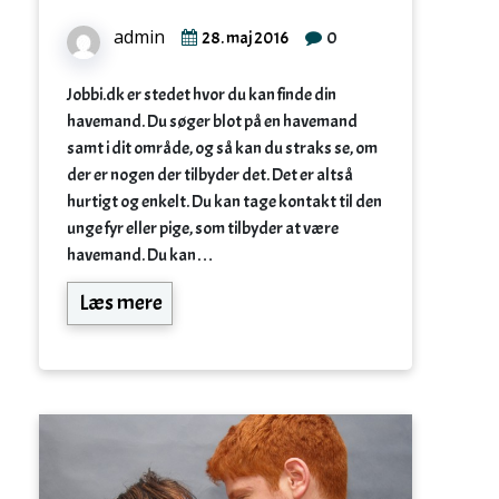
admin
0
28. maj 2016
Jobbi.dk er stedet hvor du kan finde din
havemand. Du søger blot på en havemand
samt i dit område, og så kan du straks se, om
der er nogen der tilbyder det. Det er altså
hurtigt og enkelt. Du kan tage kontakt til den
unge fyr eller pige, som tilbyder at være
havemand. Du kan…
Læs mere