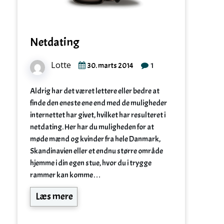
Netdating
Lotte
1
30. marts 2014
Aldrig har det været lettere eller bedre at
finde den eneste ene end med de muligheder
internettet har givet, hvilket har resulteret i
netdating. Her har du muligheden for at
møde mænd og kvinder fra hele Danmark,
Skandinavien eller et endnu større område
hjemme i din egen stue, hvor du i trygge
rammer kan komme…
Læs mere