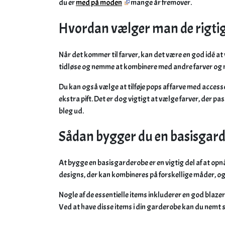
du er
med på moden
mange år fremover.
Hvordan vælger man de rigtig
Når det kommer til farver, kan det være en god idé at 
tidløse og nemme at kombinere med andre farver og
Du kan også vælge at tilføje pops af farve med access
ekstra pift. Det er dog vigtigt at vælge farver, der pa
bleg ud.
Sådan bygger du en basisgar
At bygge en basisgarderobe er en vigtig del af at opnå 
designs, der kan kombineres på forskellige måder, og
Nogle af de essentielle items inkluderer en god blazer, 
Ved at have disse items i din garderobe kan du nemt ska