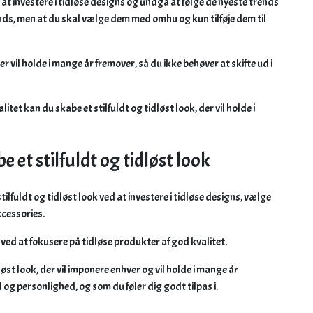
t investere i tidløse designs og undgå at følge de nyeste trends
ends, men at du skal vælge dem med omhu og kun tilføje dem til
 vil holde i mange år fremover, så du ikke behøver at skifte ud i
tet kan du skabe et stilfuldt og tidløst look, der vil holde i
 et stilfuldt og tidløst look
tilfuldt og tidløst look ved at investere i tidløse designs, vælge
accessories.
ved at fokusere på tidløse produkter af god kvalitet.
løst look, der vil imponere enhver og vil holde i mange år
il og personlighed, og som du føler dig godt tilpas i.