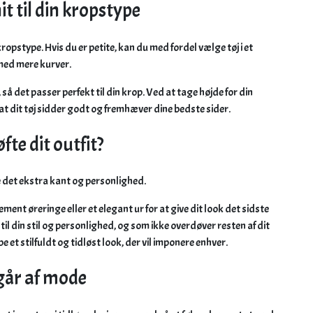
t til din kropstype
kropstype. Hvis du er petite, kan du med fordel vælge tøj i et
 med mere kurver.
, så det passer perfekt til din krop. Ved at tage højde for din
 at dit tøj sidder godt og fremhæver dine bedste sider.
te dit outfit?
ve det ekstra kant og personlighed.
ment øreringe eller et elegant ur for at give dit look det sidste
til din stil og personlighed, og som ikke overdøver resten af dit
be et stilfuldt og tidløst look, der vil imponere enhver.
går af mode