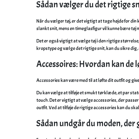
Sådan vælger du det rigtige sni
Når du vælger tøj, er det vigtigt at tage højde for din 
slankt snit, mens en timeglasfigur vil kunne bære tøj
Det er også vigtigt at vælge tøj i den rigtige størrelse
kropstype og vælge det rigtige snit, kan du sikre dig,
Accessoires: Hvordan kan de løf
Accessories kan være med til at løfte dit outfit og gi
Du kan vælge at tilføje et smukt tørklæde, et par state
touch. Det er vigtigt at vælge accessories, der passer 
outfit. Ved at tilføje de rigtige accessories kan du ska
Sådan undgår du moden, der 