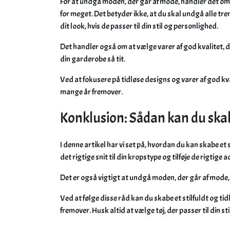
For at undgå moden, der går af mode, handler det om a
for meget. Det betyder ikke, at du skal undgå alle tr
dit look, hvis de passer til din stil og personlighed.
Det handler også om at vælge varer af god kvalitet, der
din garderobe så tit.
Ved at fokusere på tidløse designs og varer af god kvali
mange år fremover.
Konklusion: Sådan kan du skabe
I denne artikel har vi set på, hvordan du kan skabe et s
det rigtige snit til din kropstype og tilføje de rigtige 
Det er også vigtigt at undgå moden, der går af mode, 
Ved at følge disse råd kan du skabe et stilfuldt og tid
fremover. Husk altid at vælge tøj, der passer til din st