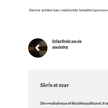
Enlige finder sex via
sexdating
Skriv et svar
Din e-mailadresse vil ikke blive publiceret.
Kræ