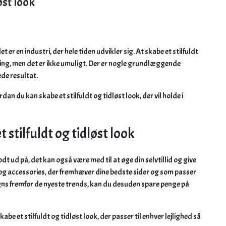
øst look
 er en industri, der hele tiden udvikler sig. At skabe et stilfuldt
ring, men det er ikke umuligt. Der er nogle grundlæggende
de resultat.
ordan du kan skabe et stilfuldt og tidløst look, der vil holde i
 stilfuldt og tidløst look
odt ud på, det kan også være med til at øge din selvtillid og give
j og accessories, der fremhæver dine bedste sider og som passer
signs fremfor de nyeste trends, kan du desuden spare penge på
abe et stilfuldt og tidløst look, der passer til enhver lejlighed så