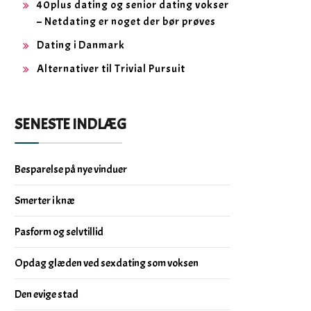
40plus dating og senior dating vokser
– Netdating er noget der bør prøves
Dating i Danmark
Alternativer til Trivial Pursuit
SENESTE INDLÆG
Besparelse på nye vinduer
Smerter i knæ
Pasform og selvtillid
Opdag glæden ved sexdating som voksen
Den evige stad