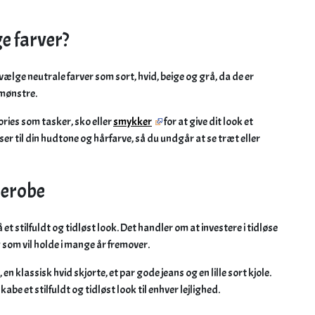
e farver?
vælge neutrale farver som sort, hvid, beige og grå, da de er
 mønstre.
ories som tasker, sko eller
smykker
for at give dit look et
sser til din hudtone og hårfarve, så du undgår at se træt eller
derobe
et stilfuldt og tidløst look. Det handler om at investere i tidløse
 som vil holde i mange år fremover.
en klassisk hvid skjorte, et par gode jeans og en lille sort kjole.
be et stilfuldt og tidløst look til enhver lejlighed.