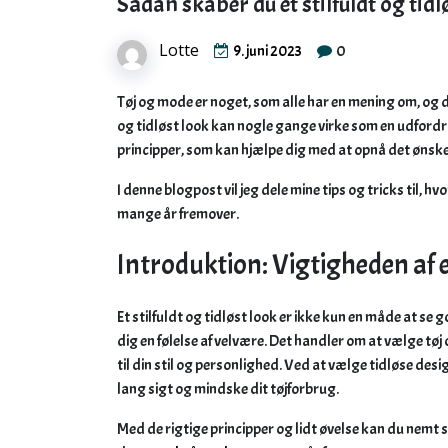
Sådan skaber du et stilfuldt og tidl
Lotte
0
9. juni 2023
Tøj og mode er noget, som alle har en mening om, og det
og tidløst look kan nogle gange virke som en udford
principper, som kan hjælpe dig med at opnå det ønske
I denne blogpost vil jeg dele mine tips og tricks til, hv
mange år fremover.
Introduktion: Vigtigheden af et
Et stilfuldt og tidløst look er ikke kun en måde at se g
dig en følelse af velvære. Det handler om at vælge tø
til din stil og personlighed. Ved at vælge tidløse de
lang sigt og mindske dit tøjforbrug.
Med de rigtige principper og lidt øvelse kan du nemt sk